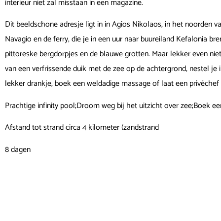
interieur niet zal misstaan in een magazine.
Dit beeldschone adresje ligt in in Agios Nikolaos, in het noorden 
Navagio en de ferry, die je in een uur naar buureiland Kefalonia br
pittoreske bergdorpjes en de blauwe grotten. Maar lekker even niet
van een verfrissende duik met de zee op de achtergrond, nestel j
lekker drankje, boek een weldadige massage of laat een privéchef 
Prachtige infinity pool;Droom weg bij het uitzicht over zee;Boek een
Afstand tot strand circa 4 kilometer (zandstrand
8 dagen