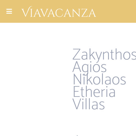
Zakyntho
Agios
Nikolaos
Etheria
Villas