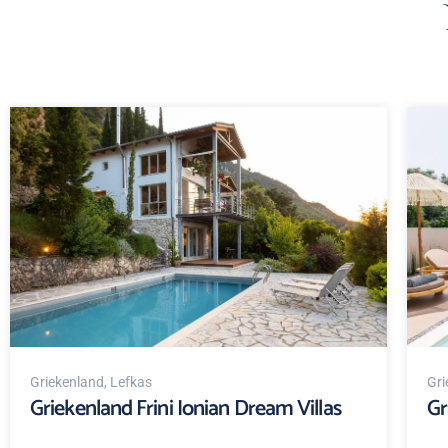
Griekenland
, Lefkas
Gri
Griekenland Frini Ionian Dream Villas
Gr