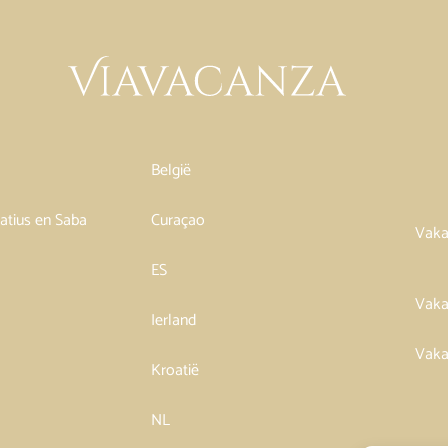
België
tatius en Saba
Curaçao
Vaka
ES
Vaka
Ierland
Vaka
Kroatië
NL