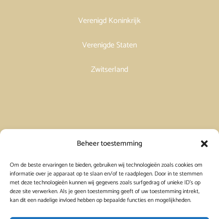
Verenigd Koninkrijk
Verenigde Staten
Zwitserland
Vakantiehuis in Spanje huren
Beheer toestemming
Om de beste ervaringen te bieden, gebruiken wij technologieën zoals cookies om
Vakantiehuis in Frankrijk huren
informatie over je apparaat op te slaan en/of te raadplegen. Door in te stemmen
met deze technologieën kunnen wij gegevens zoals surfgedrag of unieke ID's op
deze site verwerken. Als je geen toestemming geeft of uw toestemming intrekt,
Vakantiehuis in Griekenland huren
kan dit een nadelige invloed hebben op bepaalde functies en mogelijkheden.