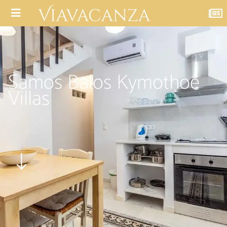
Samos Balos Kymothoe
Villas