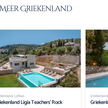
Meer Griekenland
ekenland
, Lefkas
Griekenlan
iekenland Ligia Teachers' Rock
Griekenl