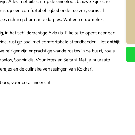
ijn. Alles met uitzicht op de eindeloos blauwe Egeïsche
Soms op een comfortabel ligbed onder de zon, soms al
djes richting charmante dorpjes. Wat een droomplek.
 in het schilderachtige Avlakia. Elke suite opent naar een
eine, rustige baai met comfortabele strandbedden. Het ontbijt
ve reiziger zijn er prachtige wandelroutes in de buurt, zoals
los, Stavrinidis, Vourliotes en Seitani. Met je huurauto
ntjes en de culinaire verrassingen van Kokkari.
t oog voor detail ingericht