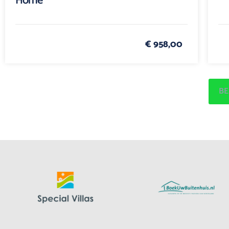
Home
€ 958,00
BE