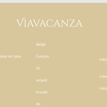
België
tatius en Saba
Curaçao
Vaka
ES
Vaka
Ierland
Vaka
Kroatië
NL