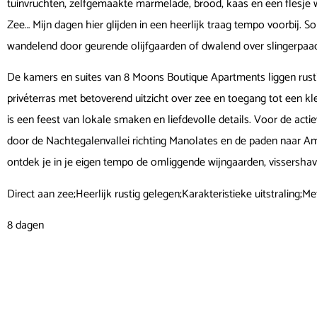
tuinvruchten, zelfgemaakte marmelade, brood, kaas en een flesje w
Zee… Mijn dagen hier glijden in een heerlijk traag tempo voorbij. 
wandelend door geurende olijfgaarden of dwalend over slingerpaa
De kamers en suites van 8 Moons Boutique Apartments liggen rustig,
privéterras met betoverend uitzicht over zee en toegang tot een kl
is een feest van lokale smaken en liefdevolle details. Voor de actie
door de Nachtegalenvallei richting Manolates en de paden naar Ambe
ontdek je in je eigen tempo de omliggende wijngaarden, vissershave
Direct aan zee;Heerlijk rustig gelegen;Karakteristieke uitstraling;Me
8 dagen