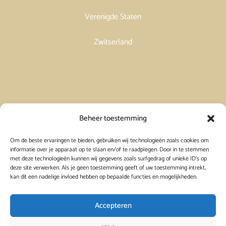
Verenigde Staten
Zwitserland
Vakantiehuis in Spanje huren
Beheer toestemming
Om de beste ervaringen te bieden, gebruiken wij technologieën zoals cookies om
Vakantiehuis in Frankrijk huren
informatie over je apparaat op te slaan en/of te raadplegen. Door in te stemmen
met deze technologieën kunnen wij gegevens zoals surfgedrag of unieke ID's op
deze site verwerken. Als je geen toestemming geeft of uw toestemming intrekt,
Vakantiehuis in Griekenland huren
kan dit een nadelige invloed hebben op bepaalde functies en mogelijkheden.
Accepteren