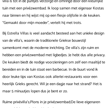
villa is tot in de puntjes verzorgd en omringd door een kleurrijke
tuin met een privézwembad. Ik loop samen met eigenaar Kostas
naar binnen en hij wijst mij op een flesje olijfolie in de keuken.
“Gemaakt door mijn moeder”, vertelt hij met trots.
Bij Estrella Villas is veel aandacht besteed aan het unieke design
van de villa’s, waarin de traditionele Griekse bouwstijl
samenkomt met de moderne inrichting. De villa’s zijn ruim en
hebben een privézwembad met ligbedjes. Je hebt dus alle privacy.
De keuken biedt de nodige voorzieningen om zelf een maaltijd te
bereiden en in de tuin staat een barbecue. In de buurt vond ik
door leuke tips van Kostas ook allerlei restaurants voor een
heerlijk Grieks gerecht. Wil je een dagje naar het strand? Het is
maar 5 minuutjes lopen dus je bent er zo.
Ruime privévilla’s;Plons in je privézwembad;De lieve eigenaren