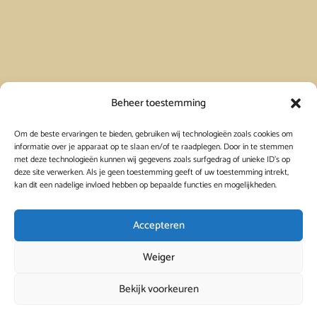
Vakantiehuis in Spanje huren
Beheer toestemming
Om de beste ervaringen te bieden, gebruiken wij technologieën zoals cookies om
Vakantiehuis in Frankrijk huren
informatie over je apparaat op te slaan en/of te raadplegen. Door in te stemmen
met deze technologieën kunnen wij gegevens zoals surfgedrag of unieke ID's op
deze site verwerken. Als je geen toestemming geeft of uw toestemming intrekt,
Vakantiehuis in Griekenland huren
kan dit een nadelige invloed hebben op bepaalde functies en mogelijkheden.
Accepteren
Weiger
Bekijk voorkeuren
© 2026
Viavacanza