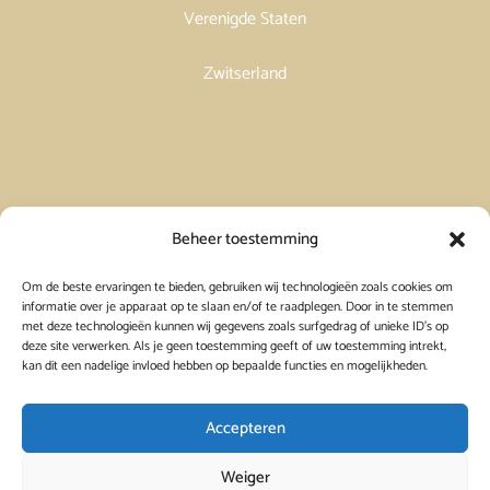
Verenigde Staten
Zwitserland
Vakantiehuis in Spanje huren
Beheer toestemming
Om de beste ervaringen te bieden, gebruiken wij technologieën zoals cookies om
Vakantiehuis in Frankrijk huren
informatie over je apparaat op te slaan en/of te raadplegen. Door in te stemmen
met deze technologieën kunnen wij gegevens zoals surfgedrag of unieke ID's op
deze site verwerken. Als je geen toestemming geeft of uw toestemming intrekt,
Vakantiehuis in Griekenland huren
kan dit een nadelige invloed hebben op bepaalde functies en mogelijkheden.
Accepteren
Weiger