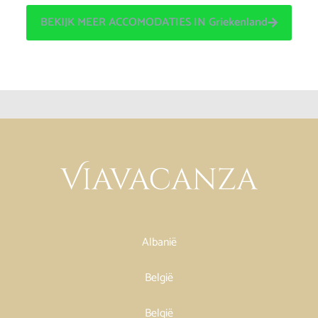
BEKIJK MEER ACCOMODATIES IN Griekenland
Albanië
België
België