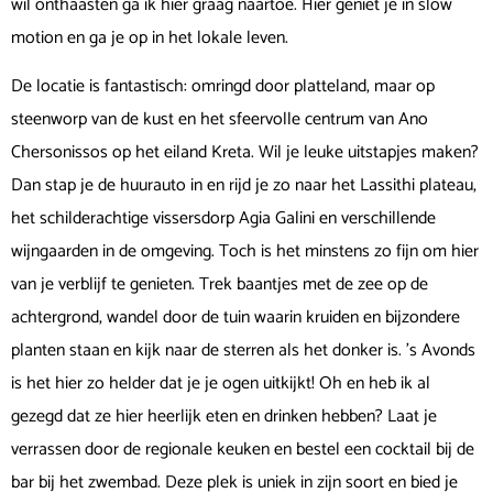
wil onthaasten ga ik hier graag naartoe. Hier geniet je in slow
motion en ga je op in het lokale leven.
De locatie is fantastisch: omringd door platteland, maar op
steenworp van de kust en het sfeervolle centrum van Ano
Chersonissos op het eiland Kreta. Wil je leuke uitstapjes maken?
Dan stap je de huurauto in en rijd je zo naar het Lassithi plateau,
het schilderachtige vissersdorp Agia Galini en verschillende
wijngaarden in de omgeving. Toch is het minstens zo fijn om hier
van je verblijf te genieten. Trek baantjes met de zee op de
achtergrond, wandel door de tuin waarin kruiden en bijzondere
planten staan en kijk naar de sterren als het donker is. ’s Avonds
is het hier zo helder dat je je ogen uitkijkt! Oh en heb ik al
gezegd dat ze hier heerlijk eten en drinken hebben? Laat je
verrassen door de regionale keuken en bestel een cocktail bij de
bar bij het zwembad. Deze plek is uniek in zijn soort en bied je