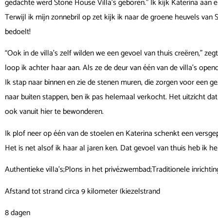
gedachte werd Stone House Villa’s geboren.” Ik kijk Katerina aan en 
Terwijl ik mijn zonnebril op zet kijk ik naar de groene heuvels van S
bedoelt!
“Ook in de villa’s zelf wilden we een gevoel van thuis creëren,” zegt z
loop ik achter haar aan. Als ze de deur van één van de villa’s op
Ik stap naar binnen en zie de stenen muren, die zorgen voor een gez
naar buiten stappen, ben ik pas helemaal verkocht. Het uitzicht dat
ook vanuit hier te bewonderen.
Ik plof neer op één van de stoelen en Katerina schenkt een versgeper
Het is net alsof ik haar al jaren ken. Dat gevoel van thuis heb ik 
Authentieke villa’s;Plons in het privézwembad;Traditionele inrichti
Afstand tot strand circa 9 kilometer (kiezelstrand
8 dagen