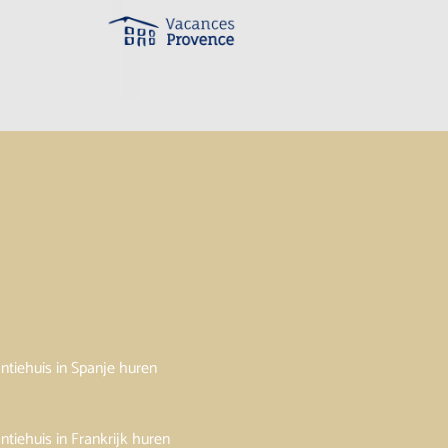
ntiehuis in Spanje huren
ntiehuis in Frankrijk huren