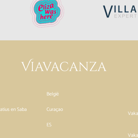
België
tatius en Saba
Curaçao
Vaka
ES
Vaka