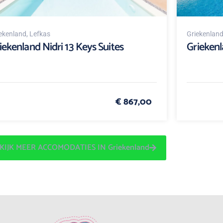
ekenland
, Lefkas
Griekenlan
iekenland Nidri 13 Keys Suites
Griekenl
€ 867,00
KIJK MEER ACCOMODATIES IN Griekenland