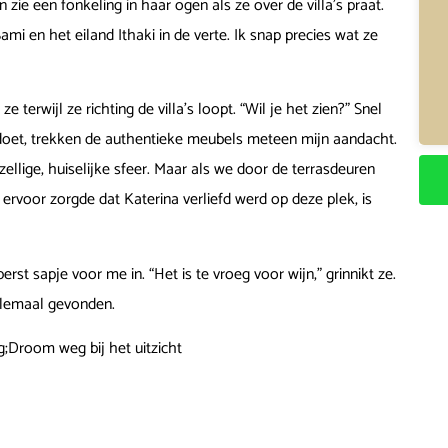
zie een fonkeling in haar ogen als ze over de villa’s praat.
ami en het eiland Ithaki in de verte. Ik snap precies wat ze
e terwijl ze richting de villa’s loopt. “Wil je het zien?” Snel
endoet, trekken de authentieke meubels meteen mijn aandacht.
ellige, huiselijke sfeer. Maar als we door de terrasdeuren
 ervoor zorgde dat Katerina verliefd werd op deze plek, is
st sapje voor me in. “Het is te vroeg voor wijn,” grinnikt ze.
helemaal gevonden.
ng;Droom weg bij het uitzicht