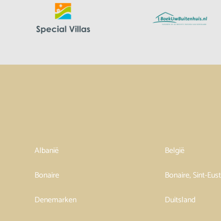
Albanië
België
Bonaire
Bonaire, Sint-Eus
Denemarken
Duitsland