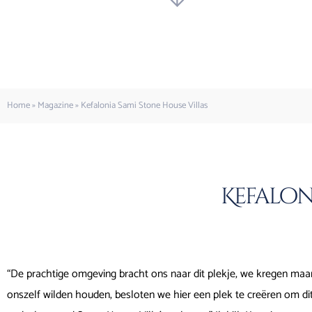
Home
»
Magazine
»
Kefalonia Sami Stone House Villas
Kefalon
“De prachtige omgeving bracht ons naar dit plekje, we kregen maa
onszelf wilden houden, besloten we hier een plek te creëren om dit