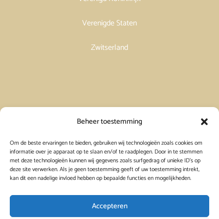
Verenigde Staten
Zwitserland
Vakantiehuis in Spanje huren
Beheer toestemming
Om de beste ervaringen te bieden, gebruiken wij technologieën zoals cookies om
Vakantiehuis in Frankrijk huren
informatie over je apparaat op te slaan en/of te raadplegen. Door in te stemmen
met deze technologieën kunnen wij gegevens zoals surfgedrag of unieke ID's op
deze site verwerken. Als je geen toestemming geeft of uw toestemming intrekt,
Vakantiehuis in Griekenland huren
kan dit een nadelige invloed hebben op bepaalde functies en mogelijkheden.
Accepteren