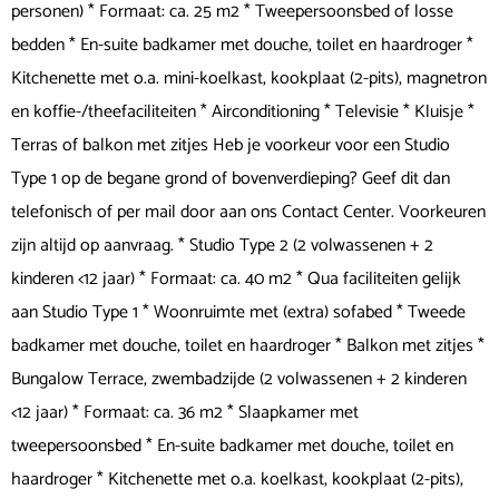
personen) * Formaat: ca. 25 m2 * Tweepersoonsbed of losse
bedden * En-suite badkamer met douche, toilet en haardroger *
Kitchenette met o.a. mini-koelkast, kookplaat (2-pits), magnetron
en koffie-/theefaciliteiten * Airconditioning * Televisie * Kluisje *
Terras of balkon met zitjes Heb je voorkeur voor een Studio
Type 1 op de begane grond of bovenverdieping? Geef dit dan
telefonisch of per mail door aan ons Contact Center. Voorkeuren
zijn altijd op aanvraag. * Studio Type 2 (2 volwassenen + 2
kinderen <12 jaar) * Formaat: ca. 40 m2 * Qua faciliteiten gelijk
aan Studio Type 1 * Woonruimte met (extra) sofabed * Tweede
badkamer met douche, toilet en haardroger * Balkon met zitjes *
Bungalow Terrace, zwembadzijde (2 volwassenen + 2 kinderen
<12 jaar) * Formaat: ca. 36 m2 * Slaapkamer met
tweepersoonsbed * En-suite badkamer met douche, toilet en
haardroger * Kitchenette met o.a. koelkast, kookplaat (2-pits),