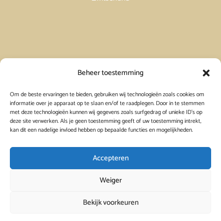
Vakantiehuis in Spanje huren
Beheer toestemming
Om de beste ervaringen te bieden, gebruiken wij technologieën zoals cookies om
Vakantiehuis in Frankrijk huren
informatie over je apparaat op te slaan en/of te raadplegen. Door in te stemmen
met deze technologieën kunnen wij gegevens zoals surfgedrag of unieke ID's op
deze site verwerken. Als je geen toestemming geeft of uw toestemming intrekt,
Vakantiehuis in Griekenland huren
kan dit een nadelige invloed hebben op bepaalde functies en mogelijkheden.
Accepteren
Weiger
Bekijk voorkeuren
© 2026
Viavacanza