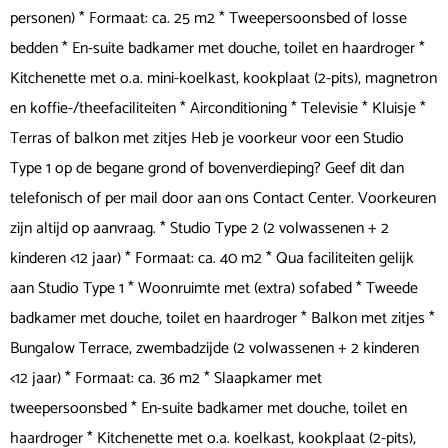
personen) * Formaat: ca. 25 m2 * Tweepersoonsbed of losse
bedden * En-suite badkamer met douche, toilet en haardroger *
Kitchenette met o.a. mini-koelkast, kookplaat (2-pits), magnetron
en koffie-/theefaciliteiten * Airconditioning * Televisie * Kluisje *
Terras of balkon met zitjes Heb je voorkeur voor een Studio
Type 1 op de begane grond of bovenverdieping? Geef dit dan
telefonisch of per mail door aan ons Contact Center. Voorkeuren
zijn altijd op aanvraag. * Studio Type 2 (2 volwassenen + 2
kinderen <12 jaar) * Formaat: ca. 40 m2 * Qua faciliteiten gelijk
aan Studio Type 1 * Woonruimte met (extra) sofabed * Tweede
badkamer met douche, toilet en haardroger * Balkon met zitjes *
Bungalow Terrace, zwembadzijde (2 volwassenen + 2 kinderen
<12 jaar) * Formaat: ca. 36 m2 * Slaapkamer met
tweepersoonsbed * En-suite badkamer met douche, toilet en
haardroger * Kitchenette met o.a. koelkast, kookplaat (2-pits),