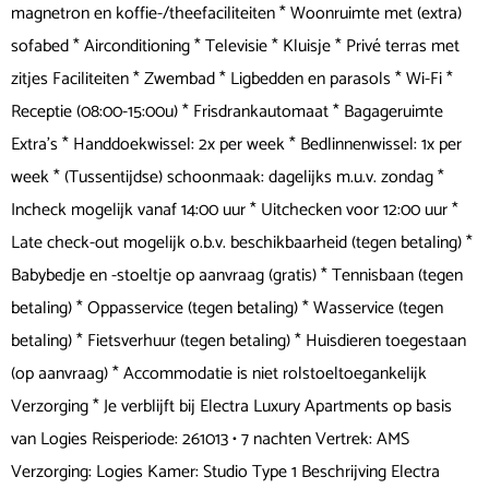
magnetron en koffie-/theefaciliteiten * Woonruimte met (extra)
sofabed * Airconditioning * Televisie * Kluisje * Privé terras met
zitjes Faciliteiten * Zwembad * Ligbedden en parasols * Wi-Fi *
Receptie (08:00-15:00u) * Frisdrankautomaat * Bagageruimte
Extra's * Handdoekwissel: 2x per week * Bedlinnenwissel: 1x per
week * (Tussentijdse) schoonmaak: dagelijks m.u.v. zondag *
Incheck mogelijk vanaf 14:00 uur * Uitchecken voor 12:00 uur *
Late check-out mogelijk o.b.v. beschikbaarheid (tegen betaling) *
Babybedje en -stoeltje op aanvraag (gratis) * Tennisbaan (tegen
betaling) * Oppasservice (tegen betaling) * Wasservice (tegen
betaling) * Fietsverhuur (tegen betaling) * Huisdieren toegestaan
(op aanvraag) * Accommodatie is niet rolstoeltoegankelijk
Verzorging * Je verblijft bij Electra Luxury Apartments op basis
van Logies Reisperiode: 261013 • 7 nachten Vertrek: AMS
Verzorging: Logies Kamer: Studio Type 1 Beschrijving Electra