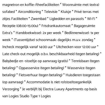
magnetron en koffie-/theefaciliteiten * Woonruimte met (extra)
sofabed * Airconditioning * Televisie * Kluisje * Privé terras met
zitjes Faciliteiten * Zwembad * Ligbedden en parasols * Wi-Fi *
Receptie (08:00-15:00u) * Frisdrankautomaat * Bagageruimte
Extra's * Handdoekwissel: 2x per week * Bedlinnenwissel: 1x per
week * (Tussentijdse) schoonmaak: dagelijks m.u.v. zondag *
Incheck mogelijk vanaf 14:00 uur * Uitchecken voor 12:00 uur *
Late check-out mogelijk o.b.v. beschikbaarheid (tegen betaling) *
Babybedje en -stoeltje op aanvraag (gratis) * Tennisbaan (tegen
betaling) * Oppasservice (tegen betaling) * Wasservice (tegen
betaling) * Fietsverhuur (tegen betaling) * Huisdieren toegestaan
(op aanvraag) * Accommodatie is niet rolstoeltoegankelijk
Verzorging * Je verblijft bij Electra Luxury Apartments op basis
van Logies Studio Type 1 Logies