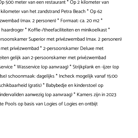
Op 500 meter van een restaurant * Op 2 kilometer van
3 kilometer van het zandstrand Petra Beach * Op 62
zwembad (max. 2 personen) * Formaat: ca. 20 m2 *
ardroger * Koffie-/theefaciliteiten en minikoelkast *
* 2-persoonskamer Superior met privézwembad (max. 2 personen)
mer met privézwembad * 2-persoonskamer Deluxe met
iteiten gelijk aan 2-persoonskamer met privézwembad
rvice * Wasservice (op aanvraag) * Strijkplank en -ijzer (op
jdse) schoonmaak: dagelijks * Incheck mogelijk vanaf 15:00
schikbaarheid (gratis) * Babybedje en kinderstoel op
mindervaliden aanwezig (op aanvraag) * Kamers zijn in 2023
ate Pools op basis van Logies of Logies en ontbijt