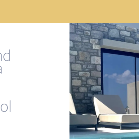
nd
a
ol