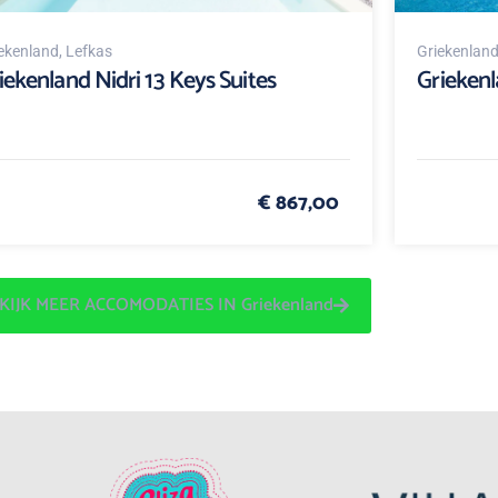
ekenland
, Lefkas
Griekenlan
iekenland Nidri 13 Keys Suites
Griekenl
€ 867,00
KIJK MEER ACCOMODATIES IN Griekenland