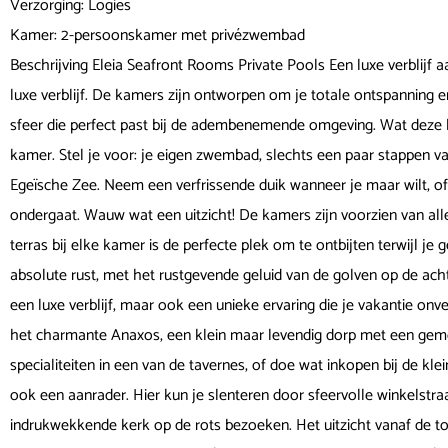
Verzorging: Logies
Kamer: 2-persoonskamer met privézwembad
Beschrijving Eleia Seafront Rooms Private Pools Een luxe verblijf 
luxe verblijf. De kamers zijn ontworpen om je totale ontspanning en 
sfeer die perfect past bij de adembenemende omgeving. Wat deze 
kamer. Stel je voor: je eigen zwembad, slechts een paar stappen v
Egeïsche Zee. Neem een verfrissende duik wanneer je maar wilt, of
ondergaat. Wauw wat een uitzicht! De kamers zijn voorzien van all
terras bij elke kamer is de perfecte plek om te ontbijten terwijl je g
absolute rust, met het rustgevende geluid van de golven op de ach
een luxe verblijf, maar ook een unieke ervaring die je vakantie on
het charmante Anaxos, een klein maar levendig dorp met een gemoed
specialiteiten in een van de tavernes, of doe wat inkopen bij de klei
ook een aanrader. Hier kun je slenteren door sfeervolle winkelstraa
indrukwekkende kerk op de rots bezoeken. Het uitzicht vanaf de top