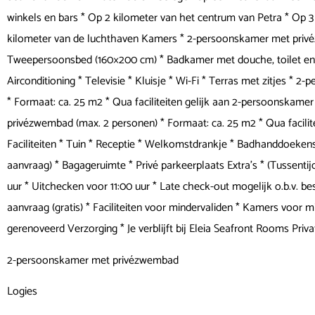
winkels en bars * Op 2 kilometer van het centrum van Petra * Op 
kilometer van de luchthaven Kamers * 2-persoonskamer met privé
Tweepersoonsbed (160×200 cm) * Badkamer met douche, toilet en ha
Airconditioning * Televisie * Kluisje * Wi-Fi * Terras met zitjes 
* Formaat: ca. 25 m2 * Qua faciliteiten gelijk aan 2-persoonska
privézwembad (max. 2 personen) * Formaat: ca. 25 m2 * Qua facil
Faciliteiten * Tuin * Receptie * Welkomstdrankje * Badhanddoekense
aanvraag) * Bagageruimte * Privé parkeerplaats Extra's * (Tussenti
uur * Uitchecken voor 11:00 uur * Late check-out mogelijk o.b.v. be
aanvraag (gratis) * Faciliteiten voor mindervaliden * Kamers voor 
gerenoveerd Verzorging * Je verblijft bij Eleia Seafront Rooms Priv
2-persoonskamer met privézwembad
Logies