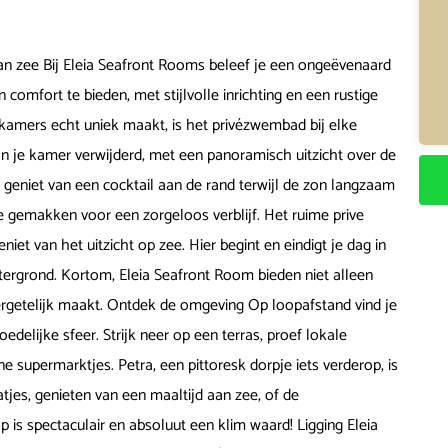
aan zee Bij Eleia Seafront Rooms beleef je een ongeëvenaard
comfort te bieden, met stijlvolle inrichting en een rustige
kamers echt uniek maakt, is het privézwembad bij elke
an je kamer verwijderd, met een panoramisch uitzicht over de
 geniet van een cocktail aan de rand terwijl de zon langzaam
e gemakken voor een zorgeloos verblijf. Het ruime prive
eniet van het uitzicht op zee. Hier begint en eindigt je dag in
tergrond. Kortom, Eleia Seafront Room bieden niet alleen
vergetelijk maakt. Ontdek de omgeving Op loopafstand vind je
elijke sfeer. Strijk neer op een terras, proef lokale
ne supermarktjes. Petra, een pittoresk dorpje iets verderop, is
tjes, genieten van een maaltijd aan zee, of de
 is spectaculair en absoluut een klim waard! Ligging Eleia