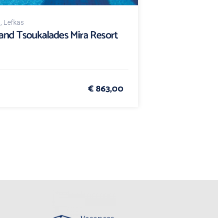
d
, Lefkas
and Tsoukalades Mira Resort
€ 863,00