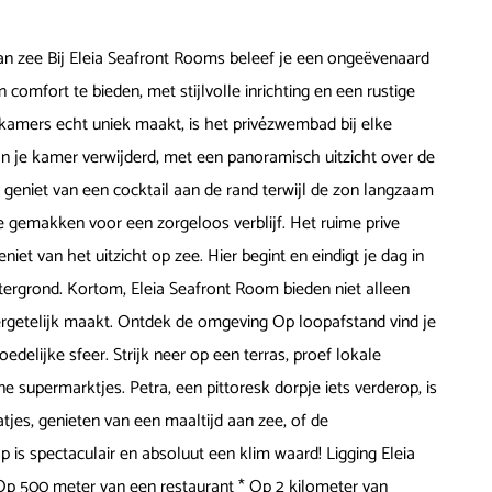
aan zee Bij Eleia Seafront Rooms beleef je een ongeëvenaard
comfort te bieden, met stijlvolle inrichting en een rustige
kamers echt uniek maakt, is het privézwembad bij elke
an je kamer verwijderd, met een panoramisch uitzicht over de
 geniet van een cocktail aan de rand terwijl de zon langzaam
e gemakken voor een zorgeloos verblijf. Het ruime prive
eniet van het uitzicht op zee. Hier begint en eindigt je dag in
tergrond. Kortom, Eleia Seafront Room bieden niet alleen
vergetelijk maakt. Ontdek de omgeving Op loopafstand vind je
elijke sfeer. Strijk neer op een terras, proef lokale
ne supermarktjes. Petra, een pittoresk dorpje iets verderop, is
tjes, genieten van een maaltijd aan zee, of de
 is spectaculair en absoluut een klim waard! Ligging Eleia
Op 500 meter van een restaurant * Op 2 kilometer van