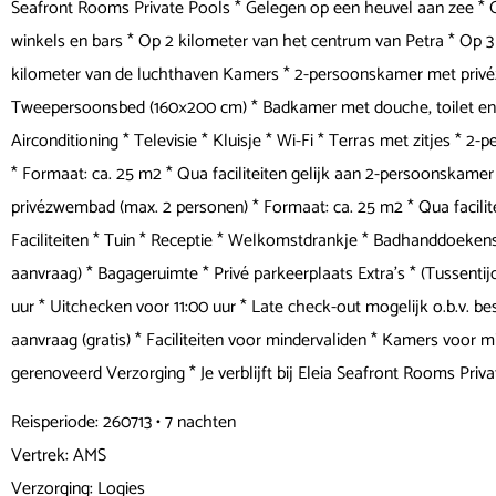
Seafront Rooms Private Pools * Gelegen op een heuvel aan zee * 
winkels en bars * Op 2 kilometer van het centrum van Petra * Op 
kilometer van de luchthaven Kamers * 2-persoonskamer met privé
Tweepersoonsbed (160×200 cm) * Badkamer met douche, toilet en ha
Airconditioning * Televisie * Kluisje * Wi-Fi * Terras met zitjes 
* Formaat: ca. 25 m2 * Qua faciliteiten gelijk aan 2-persoonska
privézwembad (max. 2 personen) * Formaat: ca. 25 m2 * Qua facil
Faciliteiten * Tuin * Receptie * Welkomstdrankje * Badhanddoekense
aanvraag) * Bagageruimte * Privé parkeerplaats Extra's * (Tussenti
uur * Uitchecken voor 11:00 uur * Late check-out mogelijk o.b.v. be
aanvraag (gratis) * Faciliteiten voor mindervaliden * Kamers voor 
gerenoveerd Verzorging * Je verblijft bij Eleia Seafront Rooms Priv
Reisperiode: 260713 • 7 nachten
Vertrek: AMS
Verzorging: Logies