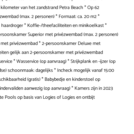
3 kilometer van het zandstrand Petra Beach * Op 62
zwembad (max. 2 personen) * Formaat: ca. 20 m2 *
ardroger * Koffie-/theefaciliteiten en minikoelkast *
* 2-persoonskamer Superior met privézwembad (max. 2 personen)
mer met privézwembad * 2-persoonskamer Deluxe met
iteiten gelijk aan 2-persoonskamer met privézwembad
rvice * Wasservice (op aanvraag) * Strijkplank en -ijzer (op
jdse) schoonmaak: dagelijks * Incheck mogelijk vanaf 15:00
schikbaarheid (gratis) * Babybedje en kinderstoel op
mindervaliden aanwezig (op aanvraag) * Kamers zijn in 2023
ate Pools op basis van Logies of Logies en ontbijt