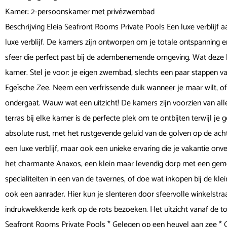
Kamer: 2-persoonskamer met privézwembad
Beschrijving Eleia Seafront Rooms Private Pools Een luxe verblijf 
luxe verblijf. De kamers zijn ontworpen om je totale ontspanning en 
sfeer die perfect past bij de adembenemende omgeving. Wat deze 
kamer. Stel je voor: je eigen zwembad, slechts een paar stappen v
Egeïsche Zee. Neem een verfrissende duik wanneer je maar wilt, of
ondergaat. Wauw wat een uitzicht! De kamers zijn voorzien van all
terras bij elke kamer is de perfecte plek om te ontbijten terwijl je g
absolute rust, met het rustgevende geluid van de golven op de ach
een luxe verblijf, maar ook een unieke ervaring die je vakantie on
het charmante Anaxos, een klein maar levendig dorp met een gemoed
specialiteiten in een van de tavernes, of doe wat inkopen bij de klei
ook een aanrader. Hier kun je slenteren door sfeervolle winkelstraa
indrukwekkende kerk op de rots bezoeken. Het uitzicht vanaf de top
Seafront Rooms Private Pools * Gelegen op een heuvel aan zee * 