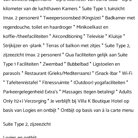
kilometer van de luchthaven Kamers * Suite Type 1, tuinzicht
(max. 2 personen) * Tweepersoonsbed (Kingsize) * Badkamer met
regendouche, toilet en haardroger * Minikoelkast en
koffie-/theefaciliteiten * Airconditioning * Televisie * Kluisje *
Strijkijzer en -plank * Terras of balkon met zitjes * Suite Type 2,
zijzeezicht (max. 2 personen) * Qua faciliteiten gelijk aan Suite
Type 1 Faciliteiten * Zwembad * Bubbelbad * Ligstoelen en
parasols * Restaurant (Grieks/Mediterraans) * (Snack-)bar * Wi-Fi
* Tafeltennistafel * Fitnessruimte * (Outdoor) yogafaciliteiten *
Parkeergelegenheid Extra's * Massages (tegen betaling) * Adults
Only (12+) Verzorging * Je verblijft bij Villa K Boutique Hotel op
basis van Logies en ontbijt * Ontbijt op basis van á la carte menu
Suite Type 2, zijzeezicht
Logies en ontbijt