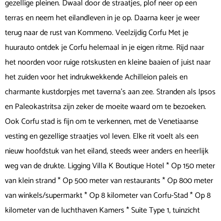
gezellige pleinen. Dwaal door de straatjes, plof neer op een
terras en neem het eilandleven in je op. Daarna keer je weer
terug naar de rust van Kommeno. Veelzijdig Corfu Met je
huurauto ontdek je Corfu helemaal in je eigen ritme. Rijd naar
het noorden voor ruige rotskusten en kleine baaien of juist naar
het zuiden voor het indrukwekkende Achilleion paleis en
charmante kustdorpjes met taverna’s aan zee. Stranden als Ipsos
en Paleokastritsa zijn zeker de moeite waard om te bezoeken.
Ook Corfu stad is fijn om te verkennen, met de Venetiaanse
vesting en gezellige straatjes vol leven. Elke rit voelt als een
nieuw hoofdstuk van het eiland, steeds weer anders en heerlijk
weg van de drukte. Ligging Villa K Boutique Hotel * Op 150 meter
van klein strand * Op 500 meter van restaurants * Op 800 meter
van winkels/supermarkt * Op 8 kilometer van Corfu-Stad * Op 8
kilometer van de luchthaven Kamers * Suite Type 1, tuinzicht