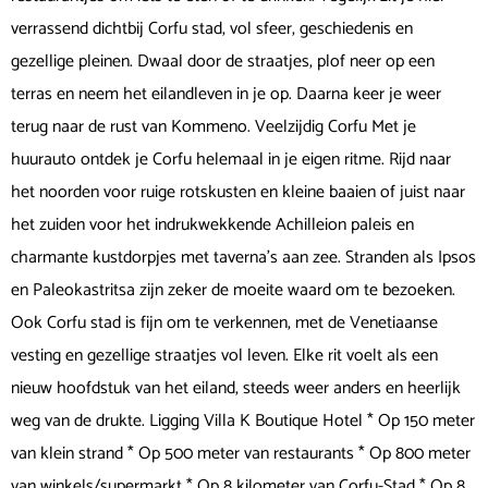
verrassend dichtbij Corfu stad, vol sfeer, geschiedenis en
gezellige pleinen. Dwaal door de straatjes, plof neer op een
terras en neem het eilandleven in je op. Daarna keer je weer
terug naar de rust van Kommeno. Veelzijdig Corfu Met je
huurauto ontdek je Corfu helemaal in je eigen ritme. Rijd naar
het noorden voor ruige rotskusten en kleine baaien of juist naar
het zuiden voor het indrukwekkende Achilleion paleis en
charmante kustdorpjes met taverna’s aan zee. Stranden als Ipsos
en Paleokastritsa zijn zeker de moeite waard om te bezoeken.
Ook Corfu stad is fijn om te verkennen, met de Venetiaanse
vesting en gezellige straatjes vol leven. Elke rit voelt als een
nieuw hoofdstuk van het eiland, steeds weer anders en heerlijk
weg van de drukte. Ligging Villa K Boutique Hotel * Op 150 meter
van klein strand * Op 500 meter van restaurants * Op 800 meter
van winkels/supermarkt * Op 8 kilometer van Corfu-Stad * Op 8