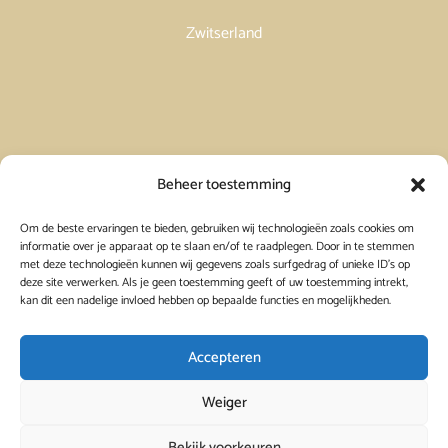
Zwitserland
Vakantiehuis in Spanje huren
Beheer toestemming
Om de beste ervaringen te bieden, gebruiken wij technologieën zoals cookies om
Vakantiehuis in Frankrijk huren
informatie over je apparaat op te slaan en/of te raadplegen. Door in te stemmen
met deze technologieën kunnen wij gegevens zoals surfgedrag of unieke ID's op
deze site verwerken. Als je geen toestemming geeft of uw toestemming intrekt,
Vakantiehuis in Griekenland huren
kan dit een nadelige invloed hebben op bepaalde functies en mogelijkheden.
Accepteren
Weiger
Bekijk voorkeuren