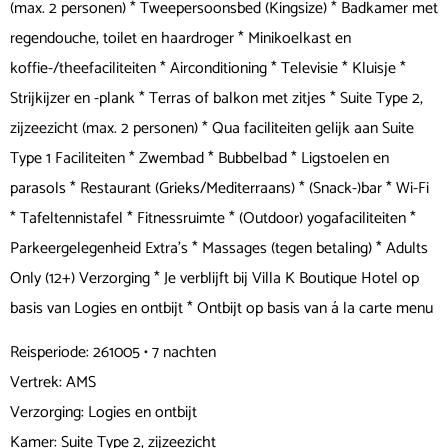
(max. 2 personen) * Tweepersoonsbed (Kingsize) * Badkamer met
regendouche, toilet en haardroger * Minikoelkast en
koffie-/theefaciliteiten * Airconditioning * Televisie * Kluisje *
Strijkijzer en -plank * Terras of balkon met zitjes * Suite Type 2,
zijzeezicht (max. 2 personen) * Qua faciliteiten gelijk aan Suite
Type 1 Faciliteiten * Zwembad * Bubbelbad * Ligstoelen en
parasols * Restaurant (Grieks/Mediterraans) * (Snack-)bar * Wi-Fi
* Tafeltennistafel * Fitnessruimte * (Outdoor) yogafaciliteiten *
Parkeergelegenheid Extra's * Massages (tegen betaling) * Adults
Only (12+) Verzorging * Je verblijft bij Villa K Boutique Hotel op
basis van Logies en ontbijt * Ontbijt op basis van á la carte menu
Reisperiode: 261005 • 7 nachten
Vertrek: AMS
Verzorging: Logies en ontbijt
Kamer: Suite Type 2, zijzeezicht