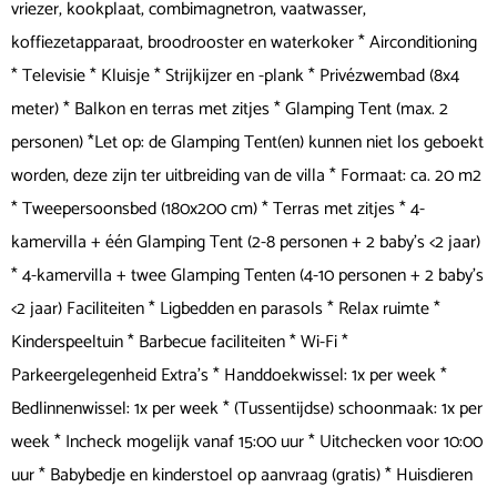
vriezer, kookplaat, combimagnetron, vaatwasser,
koffiezetapparaat, broodrooster en waterkoker * Airconditioning
* Televisie * Kluisje * Strijkijzer en -plank * Privézwembad (8x4
meter) * Balkon en terras met zitjes * Glamping Tent (max. 2
personen) *Let op: de Glamping Tent(en) kunnen niet los geboekt
worden, deze zijn ter uitbreiding van de villa * Formaat: ca. 20 m2
* Tweepersoonsbed (180x200 cm) * Terras met zitjes * 4-
kamervilla + één Glamping Tent (2-8 personen + 2 baby's <2 jaar)
* 4-kamervilla + twee Glamping Tenten (4-10 personen + 2 baby's
<2 jaar) Faciliteiten * Ligbedden en parasols * Relax ruimte *
Kinderspeeltuin * Barbecue faciliteiten * Wi-Fi *
Parkeergelegenheid Extra's * Handdoekwissel: 1x per week *
Bedlinnenwissel: 1x per week * (Tussentijdse) schoonmaak: 1x per
week * Incheck mogelijk vanaf 15:00 uur * Uitchecken voor 10:00
uur * Babybedje en kinderstoel op aanvraag (gratis) * Huisdieren