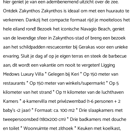
hier geniet je van een adembenemend uitzicht over de zee.
Ontdek Zakynthos Zakynthos is ideaal om met een huurauto te
verkennen. Dankzij het compacte formaat rijd je moeiteloos het
hele eiland rond! Bezoek het iconische Navagio Beach, geniet
van de levendige sfeer in Zakynthos-stad of breng een bezoek
aan het schildpadden rescuecenter bij Gerakas voor een unieke
ervaring. Sluit je dag af op je eigen terras en steek de barbecue
aan, dit wordt een vakantie om nooit te vergeten! Ligging
Medows Luxury Villa * Gelegen bij Keri * Op 150 meter van
restaurants * Op 150 meter van winkels/supermarkt * Op 5
kilometer van het strand * Op 11 kilometer van de luchthaven
Kamers * 4-kamervilla met privézwembad (1-6 personen + 2
baby's <2 jaar) * Formaat: ca. 100 m2 * Drie slaapkamers met
tweepersoonsbed (180x200 cm) * Drie badkamers met douche
en toilet * Woonruimte met zithoek * Keuken met koelkast,