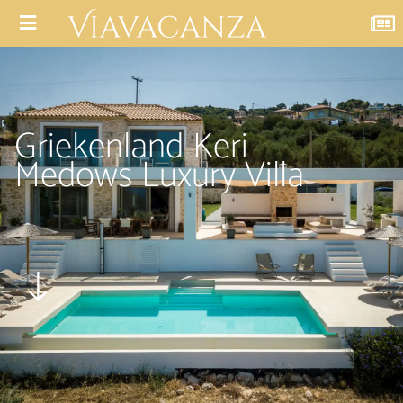
Griekenland Keri
Medows Luxury Villa