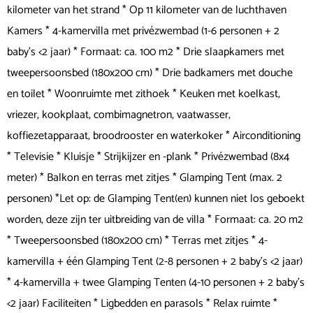
kilometer van het strand * Op 11 kilometer van de luchthaven
Kamers * 4-kamervilla met privézwembad (1-6 personen + 2
baby's <2 jaar) * Formaat: ca. 100 m2 * Drie slaapkamers met
tweepersoonsbed (180x200 cm) * Drie badkamers met douche
en toilet * Woonruimte met zithoek * Keuken met koelkast,
vriezer, kookplaat, combimagnetron, vaatwasser,
koffiezetapparaat, broodrooster en waterkoker * Airconditioning
* Televisie * Kluisje * Strijkijzer en -plank * Privézwembad (8x4
meter) * Balkon en terras met zitjes * Glamping Tent (max. 2
personen) *Let op: de Glamping Tent(en) kunnen niet los geboekt
worden, deze zijn ter uitbreiding van de villa * Formaat: ca. 20 m2
* Tweepersoonsbed (180x200 cm) * Terras met zitjes * 4-
kamervilla + één Glamping Tent (2-8 personen + 2 baby's <2 jaar)
* 4-kamervilla + twee Glamping Tenten (4-10 personen + 2 baby's
<2 jaar) Faciliteiten * Ligbedden en parasols * Relax ruimte *