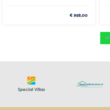
€ 958,00
BE