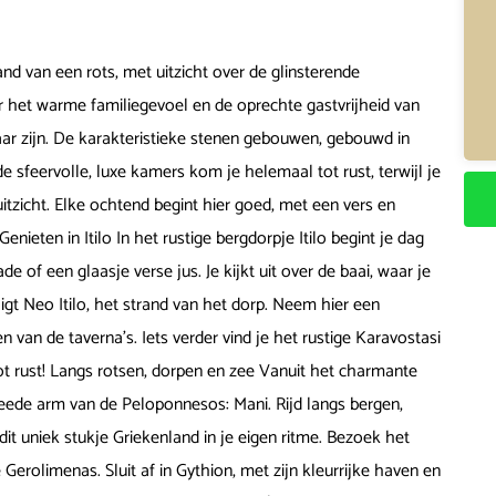
d van een rots, met uitzicht over de glinsterende
ar het warme familiegevoel en de oprechte gastvrijheid van
ar zijn. De karakteristieke stenen gebouwen, gebouwd in
 de sfeervolle, luxe kamers kom je helemaal tot rust, terwijl je
itzicht. Elke ochtend begint hier goed, met een vers en
enieten in Itilo In het rustige bergdorpje Itilo begint je dag
 of een glaasje verse jus. Je kijkt uit over de baai, waar je
ligt Neo Itilo, het strand van het dorp. Neem hier een
n van de taverna's. Iets verder vind je het rustige Karavostasi
 tot rust! Langs rotsen, dorpen en zee Vanuit het charmante
weede arm van de Peloponnesos: Mani. Rijd langs bergen,
dit uniek stukje Griekenland in je eigen ritme. Bezoek het
 Gerolimenas. Sluit af in Gythion, met zijn kleurrijke haven en