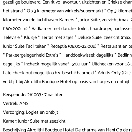
gezellige boulevard. Een rit vol avontuur, uitzichten en Griekse cha
het strand * Op 3 kilometer van winkels/supermarkt * Op 3 kilomet
kilometer van de luchthaven Kamers * Junior Suite, zeezicht (max
(160x200cm) * Badkamer met douche, toilet, haardroger, badjassen 
Televisie * Kluisje * Terras met zitjes * Deluxe Suite, zeezicht (max
Junior Suite Faciliteiten * Receptie (08:00-22:00u) * Restaurant en 
* Parkeergelegenheid Extra's * Handdoekwissel: dagelijks * Bedlin
dagelijks * Incheck mogelijk vanaf 15:00 uur * Uitchecken voor 08:
Late check-out mogelijk o.b.v. beschikbaarheid * Adults Only (12+)
verblijft bij Akrolithi Boutique Hotel op basis van Logies en ontbijt
Reisperiode: 261003 • 7 nachten
Vertrek: AMS
Verzorging: Logies en ontbijt
Kamer: Junior Suite met zeezicht
Beschrijving Akrolithi Boutique Hotel De charme van Mani Op de ran