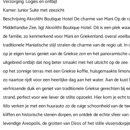
Verzorging: Logies en ontbijt
Kamer: Junior Suite met zeezicht
Beschrijving Akrolithi Boutique Hotel De charme van Mani Op de ran
Middellandse Zee, ligt Akrolithi Boutique Hotel. Dit is een plek wa
de familie, zo kenmerkend voor Mani en Griekenland, overal voelba
traditionele Maniatische stijl stralen de charme van de regio uit. In
op je eigen terras geniet van de Griekse zon en het panoramische u
uitgebreid ontbijt dat nog beter smaakt met het uitzicht op de zee. G
op het zonnige terras met een Griekse koffie, huisgemaakte limonade
zo naartoe rijdt voor een heerlijke dag aan het water. Aan de kust 
verfrissende duik en geniet van traditionele Griekse gerechten bij ee
strand, perfect voor wie liever de stilte opzoekt. Hier kom je echt
Itilo verken je met een huurauto zo de ruige schoonheid van de t
kliffen en historische stenen dorpen, en ontdek de echte sfeer van 
levendige Areopolis, de grotten van Diros of het stille vissersdorpje