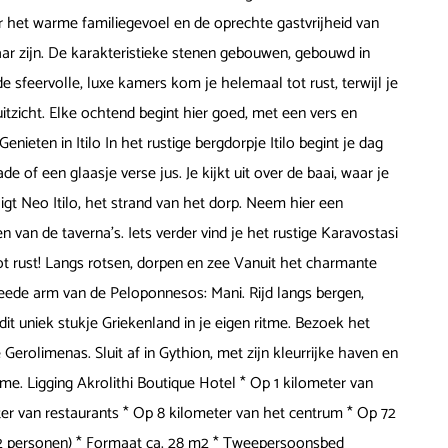
ar het warme familiegevoel en de oprechte gastvrijheid van
ar zijn. De karakteristieke stenen gebouwen, gebouwd in
 de sfeervolle, luxe kamers kom je helemaal tot rust, terwijl je
itzicht. Elke ochtend begint hier goed, met een vers en
enieten in Itilo In het rustige bergdorpje Itilo begint je dag
 of een glaasje verse jus. Je kijkt uit over de baai, waar je
ligt Neo Itilo, het strand van het dorp. Neem hier een
n van de taverna's. Iets verder vind je het rustige Karavostasi
 tot rust! Langs rotsen, dorpen en zee Vanuit het charmante
weede arm van de Peloponnesos: Mani. Rijd langs bergen,
dit uniek stukje Griekenland in je eigen ritme. Bezoek het
 Gerolimenas. Sluit af in Gythion, met zijn kleurrijke haven en
rme. Ligging Akrolithi Boutique Hotel * Op 1 kilometer van
er van restaurants * Op 8 kilometer van het centrum * Op 72
. 2 personen) * Formaat ca. 28 m2 * Tweepersoonsbed