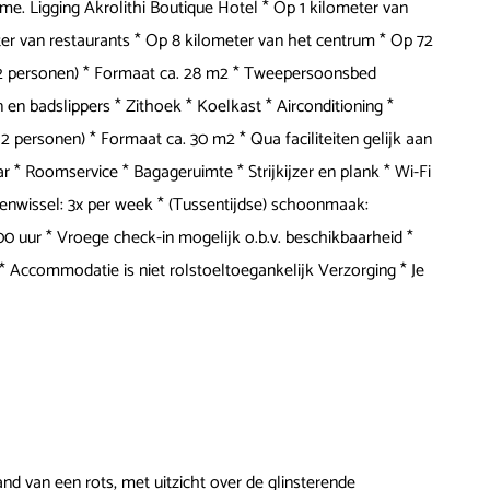
rme. Ligging Akrolithi Boutique Hotel * Op 1 kilometer van
er van restaurants * Op 8 kilometer van het centrum * Op 72
. 2 personen) * Formaat ca. 28 m2 * Tweepersoonsbed
en badslippers * Zithoek * Koelkast * Airconditioning *
. 2 personen) * Formaat ca. 30 m2 * Qua faciliteiten gelijk aan
bar * Roomservice * Bagageruimte * Strijkijzer en plank * Wi-Fi
nenwissel: 3x per week * (Tussentijdse) schoonmaak:
00 uur * Vroege check-in mogelijk o.b.v. beschikbaarheid *
 * Accommodatie is niet rolstoeltoegankelijk Verzorging * Je
d van een rots, met uitzicht over de glinsterende