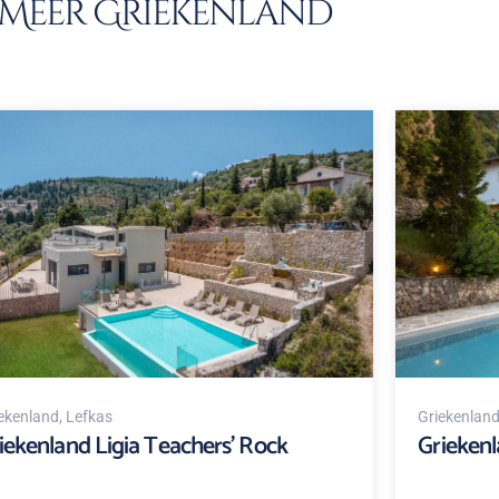
Meer Griekenland
ekenland
, Lefkas
Griekenlan
iekenland Ligia Teachers' Rock
Griekenl