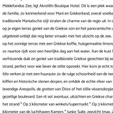
Middellandse Zee, ligt Akrolithi Boutique Hotel. Dit is een plek wa
de familie, zo kenmerkend voor Mani en Griekenland, overal voelba
traditionele Maniatische stijl stralen de charme van de regio uit. In
op je eigen terras geniet van de Griekse zon en het panoramische u
uitgebreid ontbijt dat nog beter smaakt met het uitzicht op de zee. G
op het zonnige terras met een Griekse koffie, huisgemaakte limonade
zo naartoe rijdt voor een heerlijke dag aan het water. Aan de kust 
verfrissende duik en geniet van traditionele Griekse gerechten bij ee
strand, perfect voor wie liever de stilte opzoekt. Hier kom je echt
Itilo verken je met een huurauto zo de ruige schoonheid van de t
kliffen en historische stenen dorpen, en ontdek de echte sfeer van 
levendige Areopolis, de grotten van Diros of het stille vissersdorpje
gezellige boulevard. Een rit vol avontuur, uitzichten en Griekse cha
het strand * Op 3 kilometer van winkels/supermarkt * Op 3 kilomet
kilometer van de luchthaven Kamers * Junior Suite, zeezicht (max