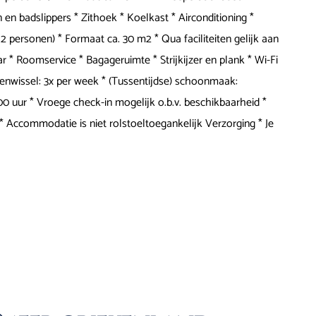
en badslippers * Zithoek * Koelkast * Airconditioning *
. 2 personen) * Formaat ca. 30 m2 * Qua faciliteiten gelijk aan
bar * Roomservice * Bagageruimte * Strijkijzer en plank * Wi-Fi
nenwissel: 3x per week * (Tussentijdse) schoonmaak:
00 uur * Vroege check-in mogelijk o.b.v. beschikbaarheid *
 * Accommodatie is niet rolstoeltoegankelijk Verzorging * Je