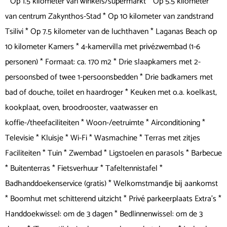
* Op 1.5 kilometer van winkels/supermarkt * Op 5.5 kilometer
van centrum Zakynthos-Stad * Op 10 kilometer van zandstrand
Tsilivi * Op 7.5 kilometer van de luchthaven * Laganas Beach op
10 kilometer Kamers * 4-kamervilla met privézwembad (1-6
personen) * Formaat: ca. 170 m2 * Drie slaapkamers met 2-
persoonsbed of twee 1-persoonsbedden * Drie badkamers met
bad of douche, toilet en haardroger * Keuken met o.a. koelkast,
kookplaat, oven, broodrooster, vaatwasser en
koffie-/theefaciliteiten * Woon-/eetruimte * Airconditioning *
Televisie * Kluisje * Wi-Fi * Wasmachine * Terras met zitjes
Faciliteiten * Tuin * Zwembad * Ligstoelen en parasols * Barbecue
* Buitenterras * Fietsverhuur * Tafeltennistafel *
Badhanddoekenservice (gratis) * Welkomstmandje bij aankomst
* Boomhut met schitterend uitzicht * Privé parkeerplaats Extra's *
Handdoekwissel: om de 3 dagen * Bedlinnenwissel: om de 3