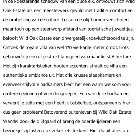
In de koesterende schaduw van een oude eik, ontvouwt zich Wild
Oak Estate als een meesterwerk gevuld met traditie, comfort en
de omhelzing van de natuur. Tussen de olijfbomen verscholen,
maar toch op een steenworp afstand van toeristische juweeltjes,
belooft Wild Oak Estate een onvergetelijk toevluchtsoord te zijn.
Ontdek de royale villa van wel 170 vierkante meter groot, trots
gebouwd op een uitgestrekt landgoed van maar liefst 6 hectare.
Met zijn karakteristieken houten accenten, straalt de villa een
authentieke ambiance uit. Met drie knusse slaapkamers en
evenveel stijlvolle badkamers biedt het een warm welkom voor
grotere gezinnen of vriendengroepen. Een van deze badkamers
verwent je zelfs met een heerlijk bubbelbad, ontspannen is hier
dus geen probleem! Betoverend buitenleven bij Wild Oak Estate
Wandel door de olijfgaard of breng de boerderijdieren een
bezoekje, zij lusten ook zeker iets lekkers! Hier draait alles om