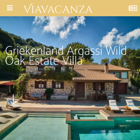
Griekenland Argassi Wild
Oak Estate Villa