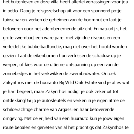
het buitenleven en deze villa heeft allerlei verrassingen voor jou
in petto. Daag je reisgezelschap uit voor een spannend potje
tuinschaken, verken de geheimen van de boomhut en laat je
betoveren door het adembenemende uitzicht. En natuurlijk, het
grote zwembad, een ware parel met zijn drie niveaus en een
verleidelijke bubbelbadfunctie, mag niet over het hoofd worden
gezien. Laat de eikenbomen hun verfrissende schaduw op je
werpen, of kies voor de ultieme ontspanning op een van de
zonnebedjes in het verkwikkende zwembadwater. Ontdek
Zakynthos met de huurauto Bij Wild Oak Estate vind je alles wat
je hart begeert, maar Zakynthos nodigt je ook zeker uit tot
ontdekking! Grijp je autosleutels en verken in je eigen ritme de
schilderachtige charme van Argassi en haar betoverende
omgeving. Met de vrijheid van een huurauto kun je jouw eigen
route bepalen en genieten van al het prachtigs dat Zakynthos te