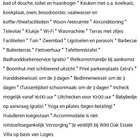
bad of douche, toilet en haardroger * Keuken met o.a. koelkast,
kookplaat, oven, broodrooster, vaatwasser en
koffie-/theefaciliteiten * Woon-/eetruimte * Airconditioning *
Televisie * Kluisje * Wi-Fi * Wasmachine * Terras met zitjes
Faciliteiten * Tuin * Zwembad * Ligstoelen en parasols * Barbecue
* Buitenterras * Fietsverhuur * Tafeltennistafel *
Badhanddoekenservice (gratis) * Welkomstmandje bij aankomst
* Boomhut met schitterend uitzicht * Privé parkeerplaats Extra's *
Handdoekwissel: om de 3 dagen * Bedlinnenwissel: om de 3
dagen * (Tussentijdse) schoonmaak: om de 3 dagen * Incheck
mogelijk vanaf 16:00 uur * Uitchecken voor 10:00 uur * Babybedje
op aanvraag (gratis) * Yoga en pilates (tegen betaling) *
Huisdieren toegestaan * Accommodatie is niet
rolstoeltoegankelijk Verzorging * Je verblijft bij Wild Oak Estate
Villa op basis van Logies