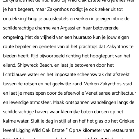
Zakynthos met de huurauto Bij Wild Oak Estate vind je alles wat
je hart begeert, maar Zakynthos nodigt je ook zeker uit tot
ontdekking! Grijp je autosleutels en verken in je eigen ritme de
schilderachtige charme van Argassi en haar betoverende
omgeving. Met de vrijheid van een huurauto kun je jouw eigen
route bepalen en genieten van al het prachtigs dat Zakynthos te
bieden heeft. Rijd bijvoorbeeld richting het hoogtepunt van het
eiland, Shipwreck Beach, en laat je betoveren door het
lichtblauwe water en het imposante scheepswrak dat afsteekt
tussen de rotsen en het geelwitte zand. Verken Zakynthos-stad
en laat je meeslepen door de sfeervolle Venetiaanse architectuur
en levendige atmosfeer. Maak ontspannen wandelingen langs de
schilderachtige haven, waar kleurrijke boten dansen op het
kalme water. Sluit je dag in stijl af en hef het glas op het Griekse
leven! Ligging Wild Oak Estate * Op 1.5 kilometer van restaurants