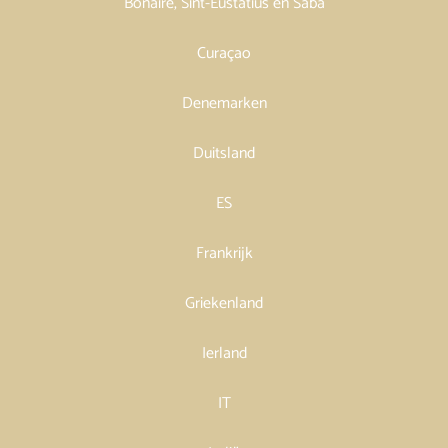
Bonaire, Sint-Eustatius en Saba
Curaçao
Denemarken
Duitsland
ES
Frankrijk
Griekenland
Ierland
IT