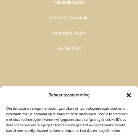
Vakantiehuizen
Verenigd Koninkrijk
Verenigde Staten
Zwitserland
Vakantiehuis in Spanje huren
Beheer toestemming
Om de beste ervaringen te bieden, gebruiken wij technologieën zoals cookies om
Vakantiehuis in Frankrijk huren
informatie over je apparaat op te slaan en/of te raadplegen. Door in te stemmen
met deze technologieën kunnen wij gegevens zoals surfgedrag of unieke ID's op
deze site verwerken. Als je geen toestemming geeft of uw toestemming intrekt,
Vakantiehuis in Griekenland huren
kan dit een nadelige invloed hebben op bepaalde functies en mogelijkheden.