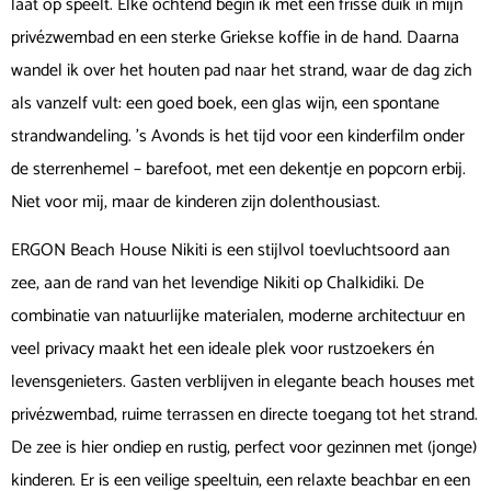
laat op speelt. Elke ochtend begin ik met een frisse duik in mijn
privézwembad en een sterke Griekse koffie in de hand. Daarna
wandel ik over het houten pad naar het strand, waar de dag zich
als vanzelf vult: een goed boek, een glas wijn, een spontane
strandwandeling. ’s Avonds is het tijd voor een kinderfilm onder
de sterrenhemel – barefoot, met een dekentje en popcorn erbij.
Niet voor mij, maar de kinderen zijn dolenthousiast.
ERGON Beach House Nikiti is een stijlvol toevluchtsoord aan
zee, aan de rand van het levendige Nikiti op Chalkidiki. De
combinatie van natuurlijke materialen, moderne architectuur en
veel privacy maakt het een ideale plek voor rustzoekers én
levensgenieters. Gasten verblijven in elegante beach houses met
privézwembad, ruime terrassen en directe toegang tot het strand.
De zee is hier ondiep en rustig, perfect voor gezinnen met (jonge)
kinderen. Er is een veilige speeltuin, een relaxte beachbar en een