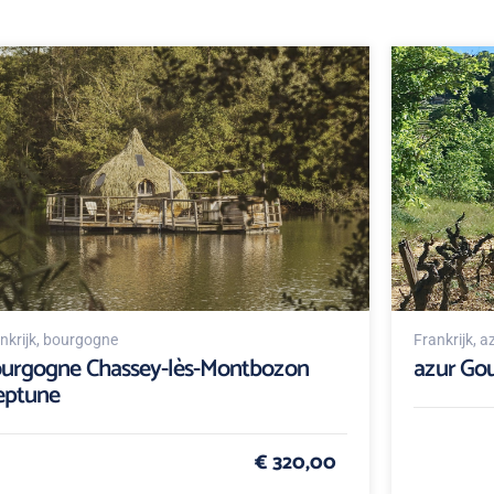
nkrijk
, bourgogne
Frankrijk
, a
urgogne Chassey-lès-Montbozon
azur Gou
eptune
€ 320,00