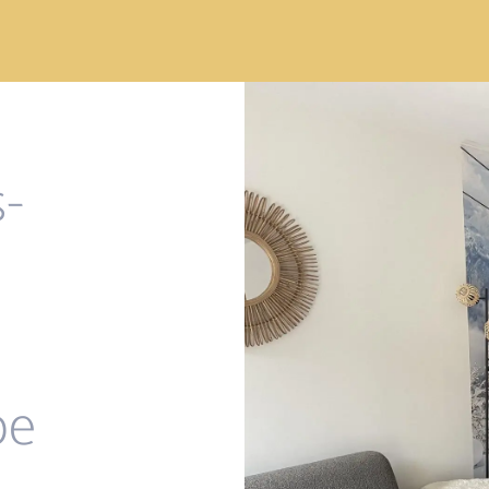
s-
be