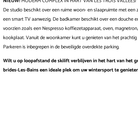
NIEUW!
MODERM COMPLEX IN HART VAN LES TROIS VALLEES!
De studio beschikt over een ruime woon- en slaapruimte met een z
een smart TV aanwezig. De badkamer beschikt over een douche en
voorzien zoals een Nespresso koffiezetapparaat, oven, magnetron, 
kookplaat. Vanuit de woonkamer kunt u genieten van het prachtig 
Parkeren is inbegrepen in de beveiligde overdekte parking.
Wilt u op loopafstand de skilift verblijven in het hart van het
brides-Les-Bains een ideale plek om uw wintersport te genieten