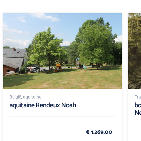
België
, aquitaine
Fra
aquitaine Rendeux Noah
bo
N
€ 1.269,00