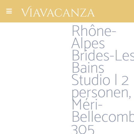
Rhône-
Alpes
Brides-Le
Bains
Studio | 2
personen,
Méri-
Bellecom
305