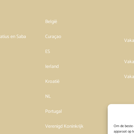
België
tatius en Saba
Curaçao
Vaka
ES
Vaka
Ierland
Vaka
Kroatië
NL
Portugal
Verenigd Koninkrijk
Om de beste e
apparaat op t