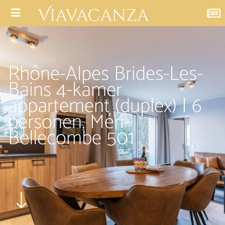
Rhône-Alpes Brides-Les-
Bains 4-kamer
appartement (duplex) | 6
personen, Méri-
Bellecombe 501