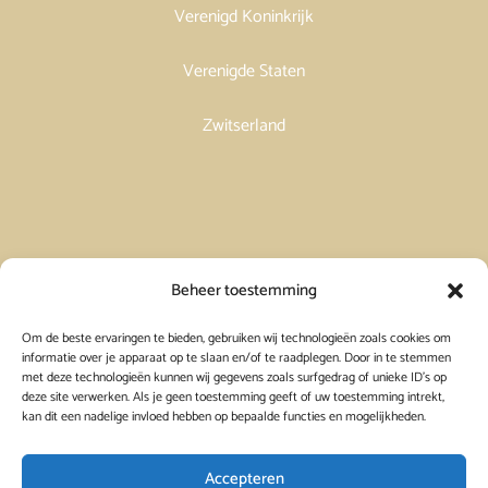
Verenigd Koninkrijk
Verenigde Staten
Zwitserland
Vakantiehuis in Spanje huren
Beheer toestemming
Om de beste ervaringen te bieden, gebruiken wij technologieën zoals cookies om
Vakantiehuis in Frankrijk huren
informatie over je apparaat op te slaan en/of te raadplegen. Door in te stemmen
met deze technologieën kunnen wij gegevens zoals surfgedrag of unieke ID's op
deze site verwerken. Als je geen toestemming geeft of uw toestemming intrekt,
Vakantiehuis in Griekenland huren
kan dit een nadelige invloed hebben op bepaalde functies en mogelijkheden.
Accepteren