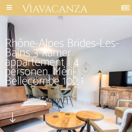
Rhône-Alpes Brides-Les-
Bains 3-kamer
appartement | 4
personen, Méri-
Bellecombe 102