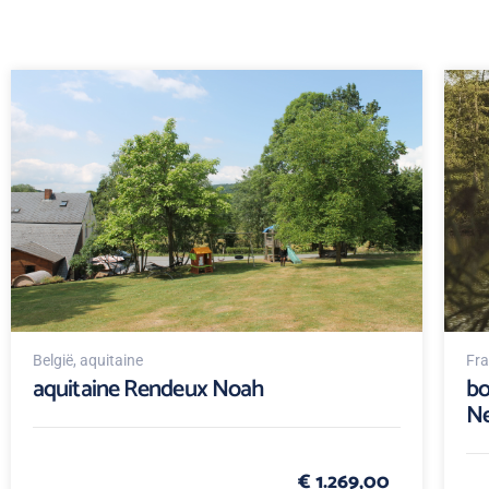
België
, aquitaine
Fra
aquitaine Rendeux Noah
bo
N
€ 1.269,00