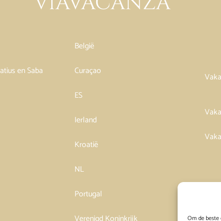
België
tatius en Saba
Curaçao
Vaka
ES
Vaka
Ierland
Vaka
Kroatië
NL
Portugal
Verenigd Koninkrijk
Om de beste e