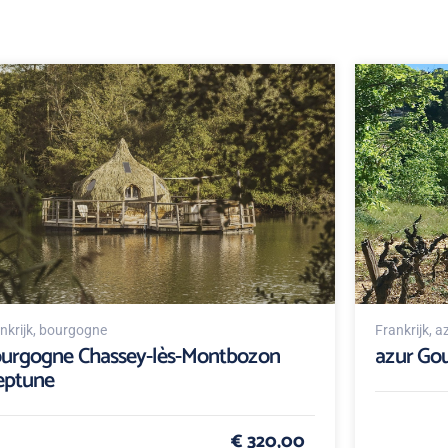
nkrijk
, bourgogne
Frankrijk
, a
urgogne Chassey-lès-Montbozon
azur Gou
eptune
€ 320,00