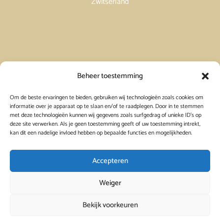
Zwitserland
Vakantiehuis in Spanje huren
Beheer toestemming
Om de beste ervaringen te bieden, gebruiken wij technologieën zoals cookies om
Vakantiehuis in Frankrijk huren
informatie over je apparaat op te slaan en/of te raadplegen. Door in te stemmen
met deze technologieën kunnen wij gegevens zoals surfgedrag of unieke ID's op
deze site verwerken. Als je geen toestemming geeft of uw toestemming intrekt,
Vakantiehuis in Griekenland huren
kan dit een nadelige invloed hebben op bepaalde functies en mogelijkheden.
Accepteren
Weiger
Bekijk voorkeuren
© 2026
Viavacanza