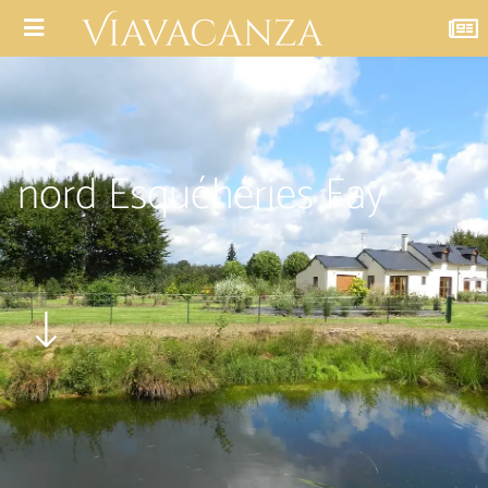
nord Esquéhéries Fay