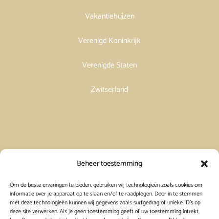
Vakantiehuizen
Verenigd Koninkrijk
Verenigde Staten
Zwitserland
Vakantiehuis in Spanje huren
Beheer toestemming
Om de beste ervaringen te bieden, gebruiken wij technologieën zoals cookies om
Vakantiehuis in Frankrijk huren
informatie over je apparaat op te slaan en/of te raadplegen. Door in te stemmen
met deze technologieën kunnen wij gegevens zoals surfgedrag of unieke ID's op
deze site verwerken. Als je geen toestemming geeft of uw toestemming intrekt,
Vakantiehuis in Griekenland huren