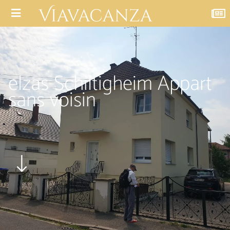
elzas Schiltigheim Appart
sans voisin