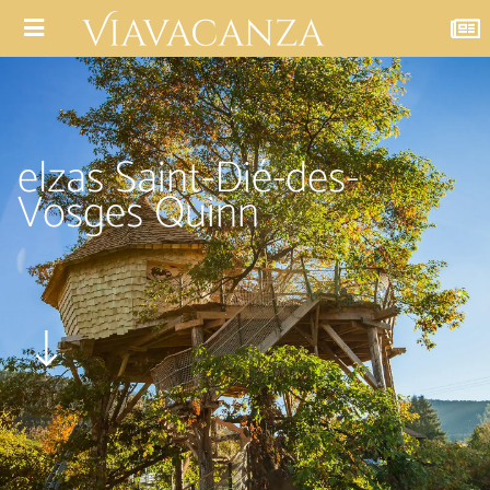
elzas Saint-Dié-des-
Vosges Quinn