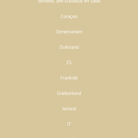
Bonaire, Sint-Eustatius en Saba
Curaçao
Denemarken
Duitsland
ES
Frankrijk
Griekenland
Ierland
IT