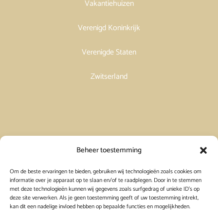
Vakantiehuizen
Verenigd Koninkrijk
Verenigde Staten
Zwitserland
Vakantiehuis in Spanje huren
Beheer toestemming
Om de beste ervaringen te bieden, gebruiken wij technologieën zoals cookies om
Vakantiehuis in Frankrijk huren
informatie over je apparaat op te slaan en/of te raadplegen. Door in te stemmen
met deze technologieën kunnen wij gegevens zoals surfgedrag of unieke ID's op
deze site verwerken. Als je geen toestemming geeft of uw toestemming intrekt,
Vakantiehuis in Griekenland huren
kan dit een nadelige invloed hebben op bepaalde functies en mogelijkheden.