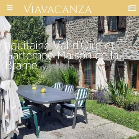
aquitaine Val-d’Oire-et-
Gartempe Maison de la
Brame