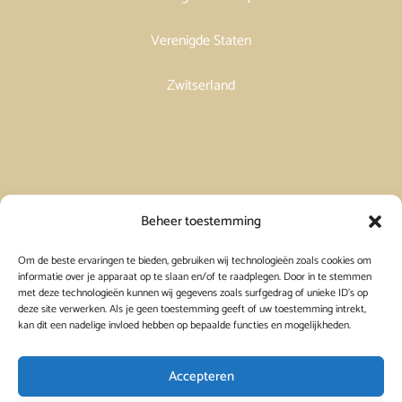
Verenigde Staten
Zwitserland
Vakantiehuis in Spanje huren
Beheer toestemming
Om de beste ervaringen te bieden, gebruiken wij technologieën zoals cookies om
Vakantiehuis in Frankrijk huren
informatie over je apparaat op te slaan en/of te raadplegen. Door in te stemmen
met deze technologieën kunnen wij gegevens zoals surfgedrag of unieke ID's op
deze site verwerken. Als je geen toestemming geeft of uw toestemming intrekt,
Vakantiehuis in Griekenland huren
kan dit een nadelige invloed hebben op bepaalde functies en mogelijkheden.
Accepteren