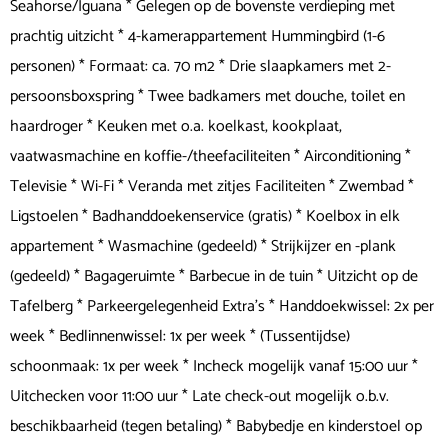
Seahorse/Iguana * Gelegen op de bovenste verdieping met
prachtig uitzicht * 4-kamerappartement Hummingbird (1-6
personen) * Formaat: ca. 70 m2 * Drie slaapkamers met 2-
persoonsboxspring * Twee badkamers met douche, toilet en
haardroger * Keuken met o.a. koelkast, kookplaat,
vaatwasmachine en koffie-/theefaciliteiten * Airconditioning *
Televisie * Wi-Fi * Veranda met zitjes Faciliteiten * Zwembad *
Ligstoelen * Badhanddoekenservice (gratis) * Koelbox in elk
appartement * Wasmachine (gedeeld) * Strijkijzer en -plank
(gedeeld) * Bagageruimte * Barbecue in de tuin * Uitzicht op de
Tafelberg * Parkeergelegenheid Extra's * Handdoekwissel: 2x per
week * Bedlinnenwissel: 1x per week * (Tussentijdse)
schoonmaak: 1x per week * Incheck mogelijk vanaf 15:00 uur *
Uitchecken voor 11:00 uur * Late check-out mogelijk o.b.v.
beschikbaarheid (tegen betaling) * Babybedje en kinderstoel op