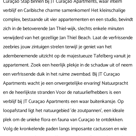
Curaçao Stap binnen bij JT Curaçao Apartments, waar intiem
verblijf en Caribische charme samenkomen! Het kleinschalige
complex, bestaande uit vier appartementen en een studio, bevindt
zich in de betoverende Jan Thiel-wijk, slechts enkele minuten
verwijderd van het gezellige Jan Thiel Beach. Laat de verfrissende
zeebries jouw zintuigen strelen terwijl je geniet van het
adembenemende uitzicht op de majestueuze Tafelberg vanuit je
appartement. Zoek een heerlijk plekje in de schaduw uit of neem
een verfrissende duik in het ruime zwembad. Bij JT Curaçao
Apartments wacht je een onvergetelijke ervaring! Natuurpracht
en de heerlijkste stranden Voor de natuurliefhebbers is een
verblijf bij JT Curaçao Apartments een waar buitenkansje. Op
loopafstand ligt het natuurgebied 'de zoutpannen', een ideale
plek om de unieke flora en fauna van Curaçao te ontdekken.
Volg de kronkelende paden langs imposante cactussen en wie