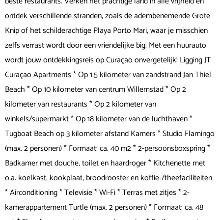
beste restaurants. Verken het prachtige land in alle vrijheid en
ontdek verschillende stranden, zoals de adembenemende Grote
Knip of het schilderachtige Playa Porto Mari, waar je misschien
zelfs verrast wordt door een vriendelijke big. Met een huurauto
wordt jouw ontdekkingsreis op Curaçao onvergetelijk! Ligging JT
Curaçao Apartments * Op 1.5 kilometer van zandstrand Jan Thiel
Beach * Op 10 kilometer van centrum Willemstad * Op 2
kilometer van restaurants * Op 2 kilometer van
winkels/supermarkt * Op 18 kilometer van de luchthaven *
Tugboat Beach op 3 kilometer afstand Kamers * Studio Flamingo
(max. 2 personen) * Formaat: ca. 40 m2 * 2-persoonsboxspring *
Badkamer met douche, toilet en haardroger * Kitchenette met
o.a. koelkast, kookplaat, broodrooster en koffie-/theefaciliteiten
* Airconditioning * Televisie * Wi-Fi * Terras met zitjes * 2-
kamerappartement Turtle (max. 2 personen) * Formaat: ca. 48