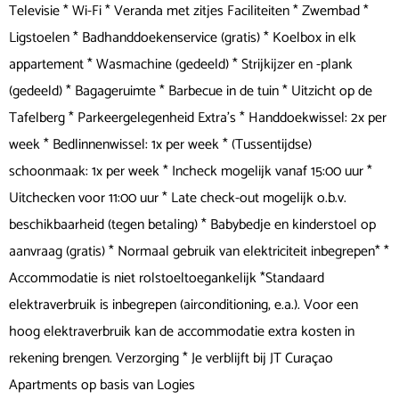
Televisie * Wi-Fi * Veranda met zitjes Faciliteiten * Zwembad *
Ligstoelen * Badhanddoekenservice (gratis) * Koelbox in elk
appartement * Wasmachine (gedeeld) * Strijkijzer en -plank
(gedeeld) * Bagageruimte * Barbecue in de tuin * Uitzicht op de
Tafelberg * Parkeergelegenheid Extra's * Handdoekwissel: 2x per
week * Bedlinnenwissel: 1x per week * (Tussentijdse)
schoonmaak: 1x per week * Incheck mogelijk vanaf 15:00 uur *
Uitchecken voor 11:00 uur * Late check-out mogelijk o.b.v.
beschikbaarheid (tegen betaling) * Babybedje en kinderstoel op
aanvraag (gratis) * Normaal gebruik van elektriciteit inbegrepen* *
Accommodatie is niet rolstoeltoegankelijk *Standaard
elektraverbruik is inbegrepen (airconditioning, e.a.). Voor een
hoog elektraverbruik kan de accommodatie extra kosten in
rekening brengen. Verzorging * Je verblijft bij JT Curaçao
Apartments op basis van Logies