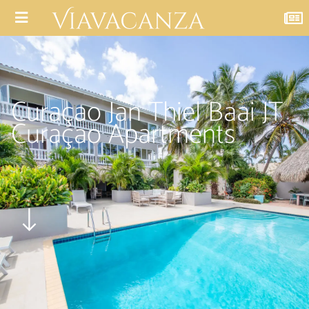
Curaçao Jan Thiel Baai JT
Curaçao Apartments