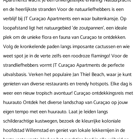
Apartments wacht je een onvergetelijke ervaring! Natuurpracht
en de heerlijkste stranden Voor de natuurliefhebbers is een
verblijf bij JT Curaçao Apartments een waar buitenkansje. Op
loopafstand ligt het natuurgebied 'de zoutpannen', een ideale
plek om de unieke flora en fauna van Curaçao te ontdekken.
Volg de kronkelende paden langs imposante cactussen en wie
weet spot je in de verte zelfs een roodroze flamingo! Voor de
strandliefhebbers vormt JT Curaçao Apartments de perfecte
uitvalsbasis. Verken het populaire Jan Thiel Beach, waar je kunt
genieten van diverse restaurants en trendy hotspots. Elke dag is
weer een nieuw tropisch avontuur! Curaçao ontdekkingsreis met
huurauto Ontdek het diverse landschap van Curaçao op jouw
eigen tempo met een huurauto. Laat je leiden langs
schilderachtige kustwegen, bezoek de kleurrijke koloniale
hoofdstad Willemstad en geniet van lokale lekkernijen in de