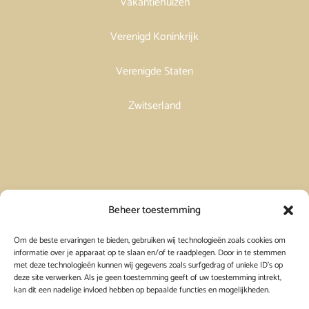
Vakantiehuizen
Verenigd Koninkrijk
Verenigde Staten
Zwitserland
Vakantiehuis in Spanje huren
Beheer toestemming
Om de beste ervaringen te bieden, gebruiken wij technologieën zoals cookies om
Vakantiehuis in Frankrijk huren
informatie over je apparaat op te slaan en/of te raadplegen. Door in te stemmen
met deze technologieën kunnen wij gegevens zoals surfgedrag of unieke ID's op
deze site verwerken. Als je geen toestemming geeft of uw toestemming intrekt,
Vakantiehuis in Griekenland huren
kan dit een nadelige invloed hebben op bepaalde functies en mogelijkheden.